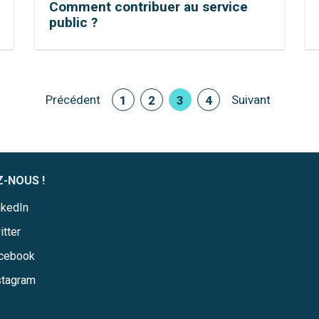
Comment contribuer au service
public ?
Précédent
Suivant
1
2
3
4
Z-NOUS !
nkedIn
itter
cebook
stagram
 Options