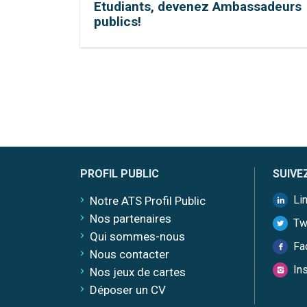
Etudiants, devenez Ambassadeurs
publics!
PROFIL PUBLIC
SUIVE
Li
Notre ATS Profil Public
Nos partenaires
Tw
Qui sommes-nous
Fa
Nous contacter
In
Nos jeux de cartes
Déposer un CV
Plateforme de Gestion du Consentement : Personnalisez vos
Axeptio consent