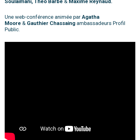
Soulaimani,
Theo Barbe
&
Maxime Reynaud.
Une web-conférence animée par
Agatha
Moore
&
Gauthier Chassaing
ambassadeurs Profil
Public.