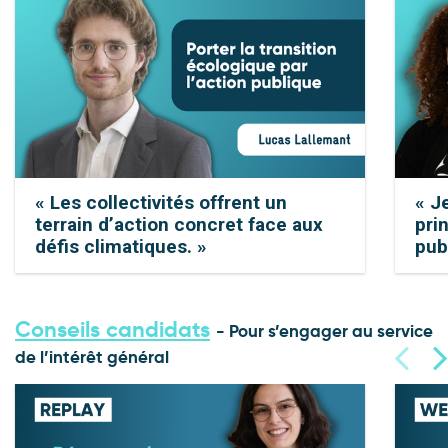
« Les collectivités offrent un
« Je
terrain d’action concret face aux
pri
défis climatiques. »
pub
Conseils candidats
- Pour s’engager au service
de l’intérêt général